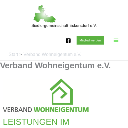
Zum
Inhalt
springen
Siedlergemeinschaft Eckersdorf e.V.
Mitglied werden
Start
Verband Wohneigentum e.V.
Verband Wohneigentum e.V.
LEISTUNGEN IM