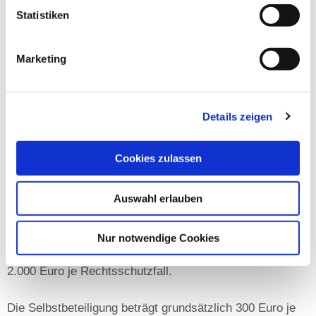
Der Rechtsschutz für Mitglieder umfasst Rechtsschutz-
Statistiken
Leistungen in außergerichtlichen und gerichtlichen
Streitigkeiten als Eigentümer selbstgenutzter Immobilien.
Marketing
Der
Rechtsberatungsschutz
hilft Ihnen auch bei
Auseinandersetzungen um Erschließungs- oder
Anliegerabgaben, z.B. wenn die Stadtverwaltung
Details zeigen
Erschließungsabgaben für die Sanierung von Straßen
oder Kanalnetz fordert.
Cookies zulassen
Im Rahmen der Gruppenversicherung zahlen wir in allen
versicherten Rechtsangelegenheiten Kosten bis zu
Auswahl erlauben
500.000 Euro je Rechtsschutzfall.
Bei nachbarrechtlichen Angelegenheiten beträgt die
Nur notwendige Cookies
Versicherungssumme
2.000 Euro je Rechtsschutzfall.
Die Selbstbeteiligung beträgt grundsätzlich 300 Euro je