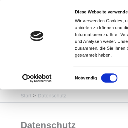
Zum
Inhalt
Diese Webseite verwende
springen
Wir verwenden Cookies, um
anbieten zu können und di
Informationen zu Ihrer Ve
und Analysen weiter. Unse
zusammen, die Sie ihnen b
Siedler
gesammelt haben.
Einwilligungsauswahl
Notwendig
Start
Datenschutz
Datenschutz