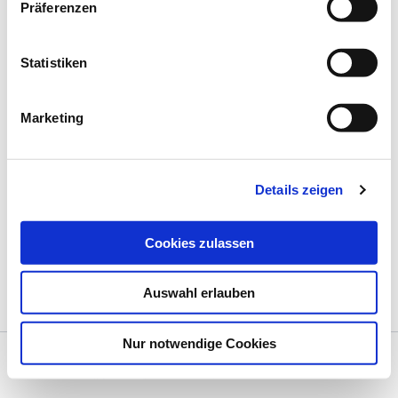
Präferenzen
Statistiken
Marketing
Details zeigen
Cookies zulassen
Auswahl erlauben
Nur notwendige Cookies
Datenschutz
Impressum
Copyright © 2026 Siedlergemeinschaft Eckersdorf e.V. | Präsentiert von
Astra-WordPress-Theme