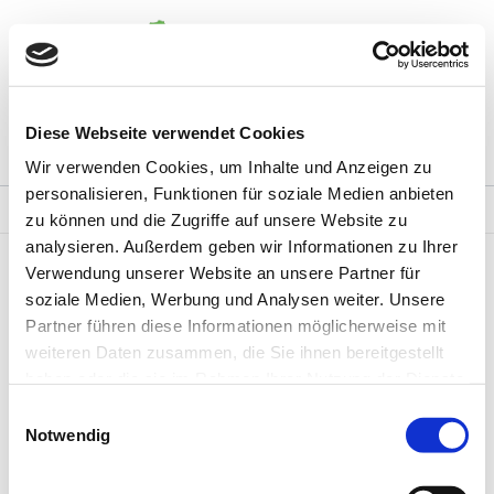
Zum
Inhalt
springen
Siedlergemeinschaft Eckersdorf e.V.
Diese Webseite verwendet Cookies
Mitglied werden
Wir verwenden Cookies, um Inhalte und Anzeigen zu
personalisieren, Funktionen für soziale Medien anbieten
Start
Organigramm
zu können und die Zugriffe auf unsere Website zu
Organigramm
analysieren. Außerdem geben wir Informationen zu Ihrer
Verwendung unserer Website an unsere Partner für
soziale Medien, Werbung und Analysen weiter. Unsere
Partner führen diese Informationen möglicherweise mit
weiteren Daten zusammen, die Sie ihnen bereitgestellt
haben oder die sie im Rahmen Ihrer Nutzung der Dienste
gesammelt haben.
Einwilligungsauswahl
Notwendig